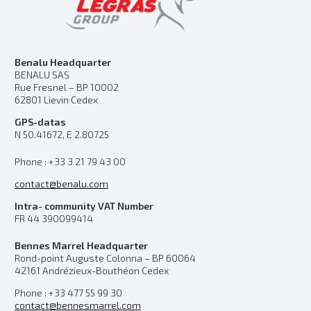
Benalu Headquarter
BENALU SAS
Rue Fresnel – BP 10002
62801 Lievin Cedex
GPS-datas
N 50.41672, E 2.80725
Phone : +33 3 21 79 43 00
contact@benalu.com
Intra- community VAT Number
FR 44 390099414
Bennes Marrel Headquarter
Rond-point Auguste Colonna – BP 60064
42161 Andrézieux-Bouthéon Cedex
Phone : +33 477 55 99 30
contact@bennesmarrel.com