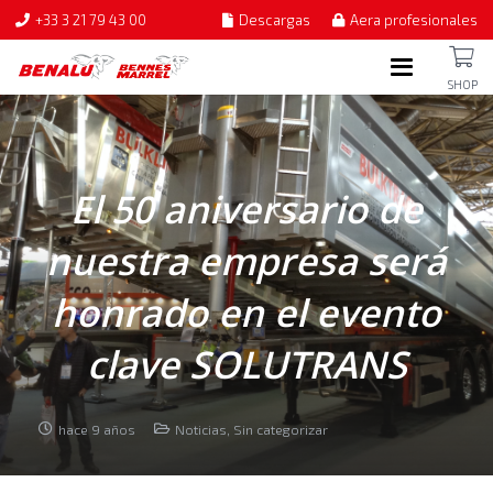
+33 3 21 79 43 00
Descargas
Aera profesionales
SHOP
El 50 aniversario de
nuestra empresa será
honrado en el evento
clave SOLUTRANS
hace 9 años
Noticias
,
Sin categorizar