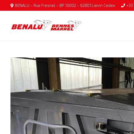
BENALU – Rue Fresnel – BP 10002 – 62801 Lievin Cedex
+33 