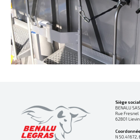
Siège socia
BENALU SAS
Rue Fresnel
62801 Lievi
Coordonné
N 50.41672, 