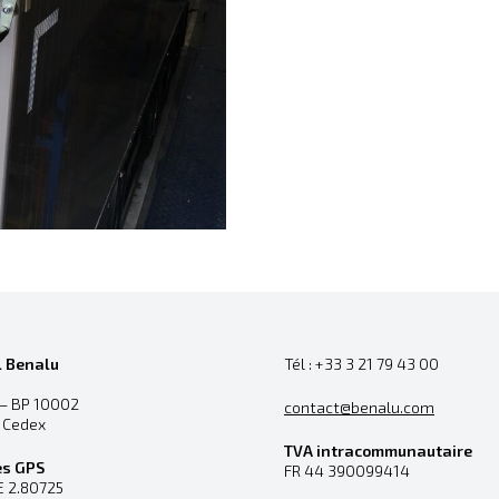
l Benalu
Tél : +33 3 21 79 43 00
 – BP 10002
contact@benalu.com
n Cedex
TVA intracommunautaire
es GPS
FR 44 390099414
E 2.80725