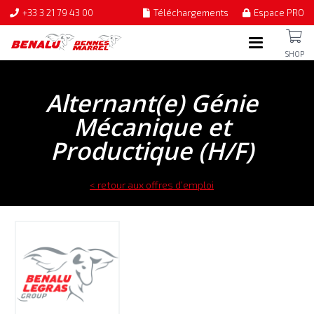
+33 3 21 79 43 00
Téléchargements
Espace PRO
SHOP
Alternant(e) Génie
Mécanique et
Productique (H/F)
< retour aux offres d’emploi