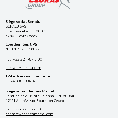
Siège social Benalu
BENALU SAS
Rue Fresnel – BP 10002
62801 Lievin Cedex
Coordonnées GPS
N 50.41672, E 2.80725
Tél : +33 3 21 79 43 00
contact@benalu.com
TVA intracommunautaire
FR 44 390099414
Siège social Bennes Marrel
Rond-point Auguste Colonna – BP 60064
42161 Andrézieux-Bouthéon Cedex
Tél : +33 477 55 99 30
contact@bennesmarrel.com