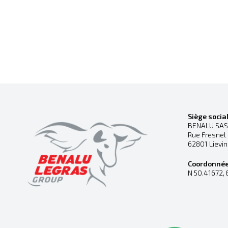
Siège socia
BENALU SAS
Rue Fresnel
62801 Lievi
Coordonné
N 50.41672, 