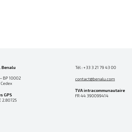
l Benalu
Tél : +33 3 21 79 43 00
 – BP 10002
contact@benalu.com
n Cedex
TVA intracommunautaire
es GPS
FR 44 390099414
E 2.80725