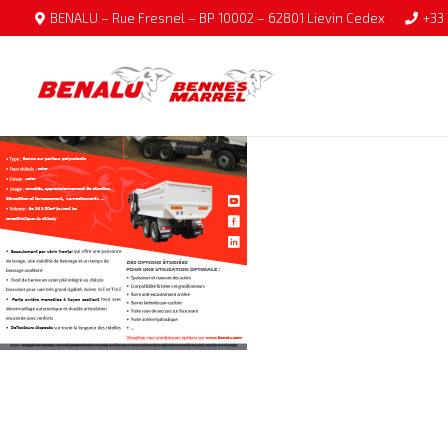
BENALU – Rue Fresnel – BP 10002 – 62801 Lievin Cedex
+33 