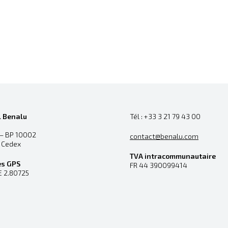
l Benalu
Tél : +33 3 21 79 43 00
 – BP 10002
contact@benalu.com
n Cedex
TVA intracommunautaire
es GPS
FR 44 390099414
E 2.80725