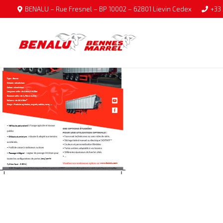
BENALU – Rue Fresnel – BP 10002 – 62801 Lievin Cedex
+33 