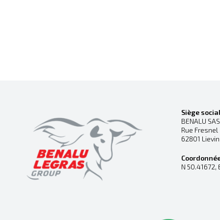
Siège socia
BENALU SAS
Rue Fresnel
62801 Lievi
Coordonné
N 50.41672, 